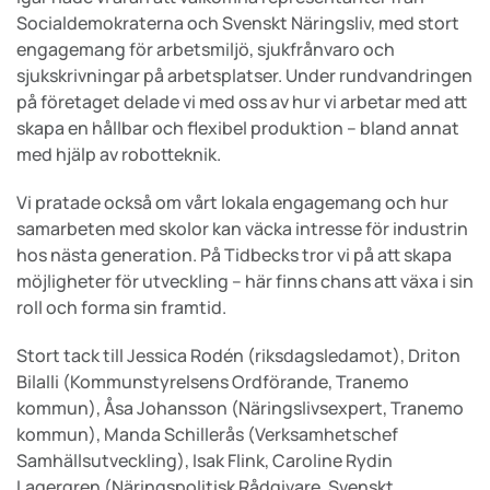
Socialdemokraterna och Svenskt Näringsliv, med stort
engagemang för arbetsmiljö, sjukfrånvaro och
sjukskrivningar på arbetsplatser. Under rundvandringen
på företaget delade vi med oss av hur vi arbetar med att
skapa en hållbar och flexibel produktion – bland annat
med hjälp av robotteknik.
Vi pratade också om vårt lokala engagemang och hur
samarbeten med skolor kan väcka intresse för industrin
hos nästa generation. På Tidbecks tror vi på att skapa
möjligheter för utveckling – här finns chans att växa i sin
roll och forma sin framtid.
Stort tack till Jessica Rodén (riksdagsledamot), Driton
Bilalli (Kommunstyrelsens Ordförande, Tranemo
kommun), Åsa Johansson (Näringslivsexpert, Tranemo
kommun), Manda Schillerås (Verksamhetschef
Samhällsutveckling), Isak Flink, Caroline Rydin
Lagergren (Näringspolitisk Rådgivare, Svenskt