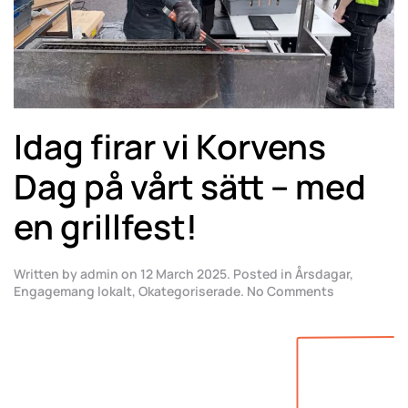
Idag firar vi Korvens
Dag på vårt sätt – med
en grillfest!
Written by
admin
on
12 March 2025
. Posted in
Årsdagar
,
on
Engagemang lokalt
,
Okategoriserade
.
No Comments
Idag
firar
vi
Korvens
Dag
på