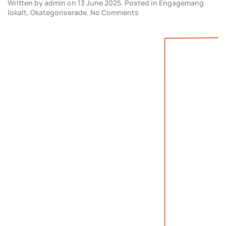
Written by
admin
on
13 June 2025
. Posted in
Engagemang
on
lokalt
,
Okategoriserade
.
No Comments
Stipendium
till
framtidens
innovatörer