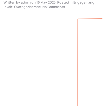
Written by
admin
on
15 May 2025
. Posted in
Engagemang
on
lokalt
,
Okategoriserade
.
No Comments
Vi
engagerar
oss
i
vårt
lokalsamhälle
–
tillsammans
bygger
vi
framtid