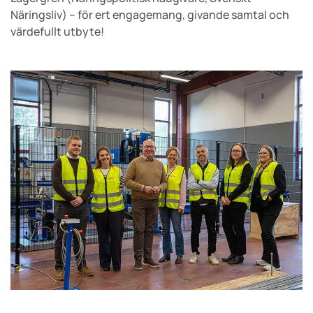
Näringsliv) – för ert engagemang, givande samtal och
värdefullt utbyte!