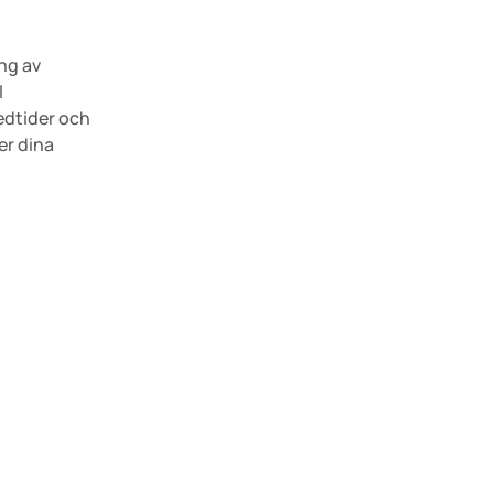
ng av
l
edtider och
er dina