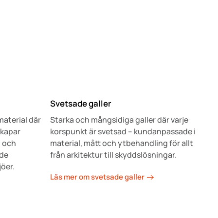
Svetsade galler
material där
Starka och mångsidiga galler där varje
kapar
korspunkt är svetsad – kundanpassade i
d och
material, mått och ytbehandling för allt
åde
från arkitektur till skyddslösningar.
jöer.
Läs mer om svetsade galler