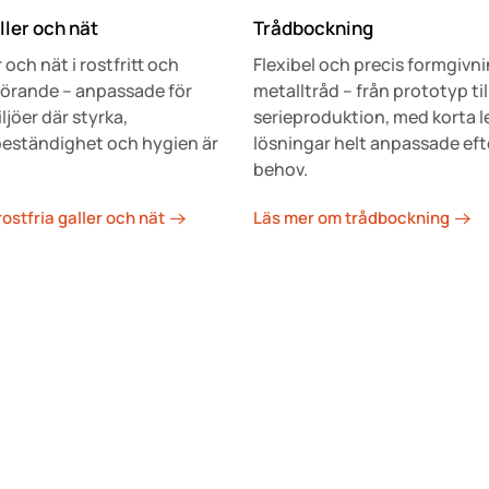
ller och nät
Trådbockning
r och nät i rostfritt och
Flexibel och precis formgivni
förande – anpassade för
metalltråd – från prototyp til
jöer där styrka,
serieproduktion, med korta l
eständighet och hygien är
lösningar helt anpassade eft
behov.
ostfria galler och nät
Läs mer om trådbockning