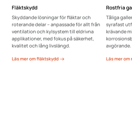
Fläktskydd
Rostfria ga
Skyddande lösningar för fläktar och
Tåliga galle
roterande delar – anpassade för allt från
syrafast ut
ventilation och kylsystem till eldrivna
krävande mil
applikationer, med fokus på säkerhet,
korrosionsb
kvalitet och lång livslängd.
avgörande.
Läs mer om fläktskydd
Läs mer om r