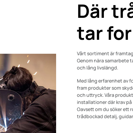
Där tr
tar fo
Vårt sortiment är framtag
Genom nära samarbete tar
och lång livslängd.
Med lång erfarenhet av for
fram produkter som skydda
och uttryck. Våra produkter
installationer där krav p
Oavsett om du söker ett ro
trådbockad detalj, guidar v