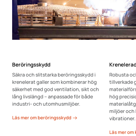
Beröringsskydd
Krenelerad
Säkra och slitstarka beröringsskydd i
Robusta och
krenelerat galler som kombinerar hög
tillverkade
säkerhet med god ventilation, sikt och
materialför
lång livslängd – anpassade för både
hög precisio
industri- och utomhusmiljöer.
materialåtg
miljöer och
Läs mer om beröringsskydd
vibrationer.
Läs mer om 