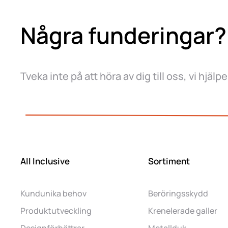
Några funderingar?
Tveka inte på att höra av dig till oss, vi hjälp
All Inclusive
Sortiment
Kundunika behov
Beröringsskydd
Produktutveckling
Krenelerade galler