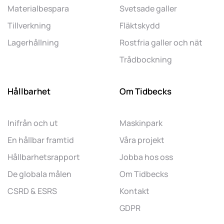
Materialbespara
Svetsade galler
Tillverkning
Fläktskydd
Lagerhållning
Rostfria galler och nät
Trådbockning
Hållbarhet
Om Tidbecks
Inifrån och ut
Maskinpark
En hållbar framtid
Våra projekt
Hållbarhetsrapport
Jobba hos oss
De globala målen
Om Tidbecks
CSRD & ESRS
Kontakt
GDPR