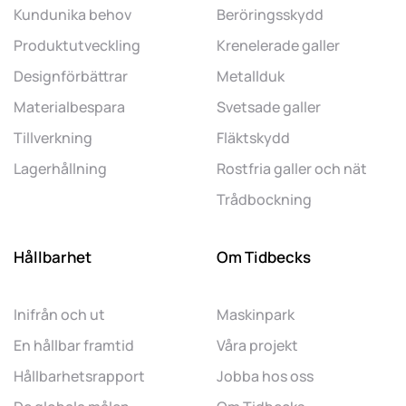
Kundunika behov
Beröringsskydd
Produktutveckling
Krenelerade galler
Designförbättrar
Metallduk
Materialbespara
Svetsade galler
Tillverkning
Fläktskydd
Lagerhållning
Rostfria galler och nät
Trådbockning
Hållbarhet
Om Tidbecks
Inifrån och ut
Maskinpark
En hållbar framtid
Våra projekt
Hållbarhetsrapport
Jobba hos oss